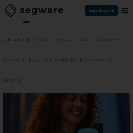
Tag:
câmeras
Login Segware
Aplicativo de segurança com visualização de câmeras:
Conheça todas as funcionalidades do Segware My
Security!