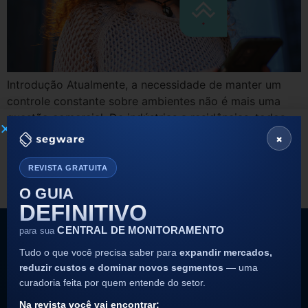
Introdução Atualmente, a necessidade de manter um
controle constante sobre ambientes não é mais uma
questão comercial. De indústrias a residências, todos
buscam soluções para garantirem a segurança. Para
×
isso, a praticidade de um aplicativo de segurança se
torna uma grande vantagem. O aplicativo Segware My
REVISTA GRATUITA
Security combina monitoramento em tempo real com
O GUIA
automação e […]
DEFINITIVO
CENTRAL DE MONITORAMENTO
para sua
Tudo o que você precisa saber para
expandir mercados,
reduzir custos e dominar novos segmentos
— uma
curadoria feita por quem entende do setor.
Siga nossas redes sociais
Na revista você vai encontrar: