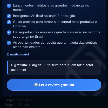
Lançamentos inéditos e as grandes mudanças do
mercado
Institucional
Inteligência Artificial aplicada à operação
Sobre
Guias práticos para tornar sua central mais produtiva e
25 anos Segware
lucrativa
Parceiros Integradores
Os segredos das empresas que têm sucesso no setor de
Trabalhe Conosco
segurança no Brasil
Política de Privacidade
As oportunidades de receita que a maioria das centrais
Termos de Uso
ainda não explorou
Relatório de Transparência
E muito mais!
Soluções
É
gratuita
. É
digital
. E foi feita para quem faz o setor
acontecer.
Segware SIGMA AI
Segware Access
Segware Access Concierge
Ler a revista gratuita
Segware VMS
Segware Image
Segware Analytics
Segware Message
Segware Shield