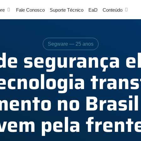
re
Fale Conosco
Suporte Técnico
EaD
Conteúdo
Segware — 25 anos
de segurança el
ecnologia tran
ento no Brasil
vem pela frent