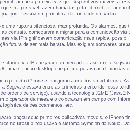
G permitiram pela primeira vez que dispositivos móveis aces
que era possível fazer chamadas pela internet; o Faceboo
 qualquer pessoa em produtora de conteúdo em vídeo.
uxe uma ruptura silenciosa, mas profunda. Os alarmes, que 
 as centrais, começaram a migrar para a comunicação via pr
rmes via IP significavam comunicação mais rápida, possibi
ção futura de ser mais barata.
Mas exigiam softwares prepa
 alarme via IP chegaram ao mercado brasileiro, a Segware 
A 9, uma solução desktop que já incorporava as demandas 
u o primeiro iPhone e inaugurou a era dos smartphones. As
 a Segware estava entre as primeiras a entender essa tendê
o de ordens de serviço), usando a tecnologia J2ME (Java 2 M
vam o operador da mesa e o colocavam em campo com infor
 logística de deslocamentos, etc.
are lançou seus primeiros aplicativos móveis, o iPhone tin
lares no Brasil ainda usava o sistema Symbian da Nokia. D