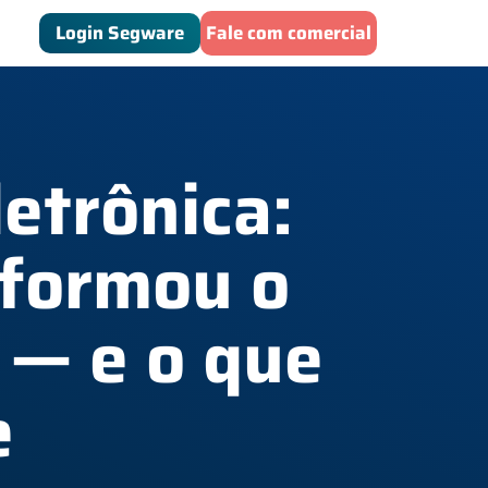
Login Segware
Fale com comercial
etrônica:
sformou o
 — e o que
e