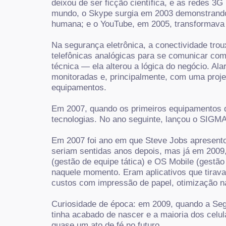
deixou de ser ficção científica, e as redes 3
mundo, o Skype surgia em 2003 demonstrando 
humana; e o YouTube, em 2005, transformava
Na segurança eletrônica, a conectividade tro
telefônicas analógicas para se comunicar com
técnica — ela alterou a lógica do negócio.
Ala
monitoradas e, principalmente, com uma proje
equipamentos.
Em 2007, quando os primeiros equipamentos de
tecnologias. No ano seguinte, lançou o SIGM
Em 2007 foi ano em que Steve Jobs apresento
seriam sentidas anos depois, mas já em 2009,
(gestão de equipe tática) e OS Mobile (gestã
naquele momento. Eram aplicativos que tira
custos com impressão de papel, otimização na
Curiosidade de época: em 2009, quando a Segw
tinha acabado de nascer e a maioria dos celu
quase um ato de fé no futuro.