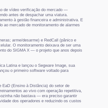
ão de vídeo verificação do mercado —
endo antes de despachar uma viatura.
ento à gestão financeira e administrativa. E
tado ao mercado de monitoramento de alarmes
meras; arme/desarme) e RedCall (pânico e
 celular. O monitoramento deixava de ser uma
ento do SIGMA X — o projeto que anos depois
ica Latina e lançou o Segware Image, sua
çou o primeiro software voltado para
 EaD (Ensino à Distância) do setor de
treinamentos ao vivo com operação repetitiva,
zinha não bastava — era preciso garantir
vidade dos operadores e reduzindo os custos