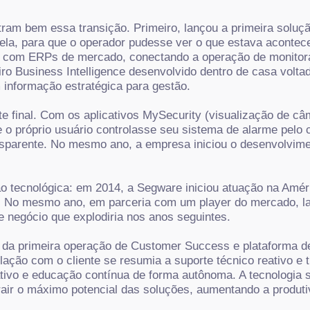
ram bem essa transição. Primeiro, lançou a primeira soluç
ela, para que o operador pudesse ver o que estava acontec
s com ERPs de mercado, conectando a operação de monitoram
meiro Business Intelligence desenvolvido dentro de casa vol
informação estratégica para gestão.
e final.
Com os aplicativos MySecurity (visualização de câ
e o próprio usuário controlasse seu sistema de alarme pelo
ansparente. No mesmo ano, a empresa iniciou o desenvolvim
 tecnológica: em 2014, a Segware iniciou atuação na Amér
 No mesmo ano, em parceria com um player do mercado, lan
 negócio que explodiria nos anos seguintes.
 da primeira operação de Customer Success e plataforma de
ação com o cliente se resumia a suporte técnico reativo e 
o e educação contínua de forma autônoma. A tecnologia so
air o máximo potencial das soluções, aumentando a produti