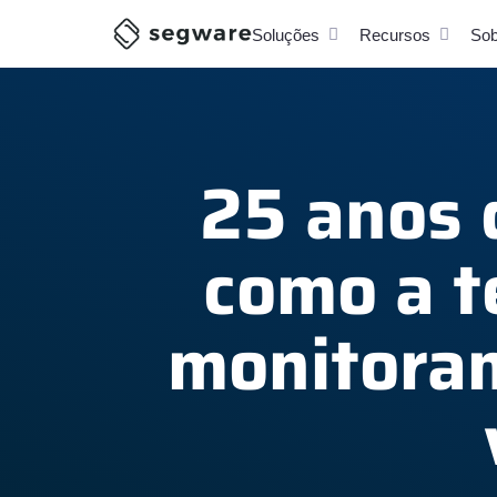
Soluções
Recursos
Sob
25 anos 
como a t
monitoram