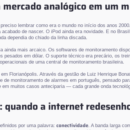
m mercado analógico em um 
 preciso lembrar como era o mundo no início dos anos 200
acabado de nascer. O iPod ainda era novidade. E no Brasil, 
da dependia do chiado da linha discada.
era ainda mais arcaico. Os softwares de monitoramento disp
os pesados em dólar. O suporte técnico era precário, os t
peracionais de uma central de monitoramento brasileira.
 em Florianópolis. Através da gestão de Luiz Henrique Bona
re de monitoramento de alarmes em português, pensado para
e em muitos casos anteciparia — cada grande onda tecnológ
e: quando a internet redesen
conectividade
efinidos por uma palavra:
. A banda larga com