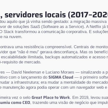
, servidores locais (2017–202
ou aquilo que já vinha sendo gestado: a migração massiva
or de soluções SaaS (Software as a Service). A Netflix já
 O Slack transformou a comunicação corporativa. E soluçõ
te na nuvem.
ontrava uma resistência compreensível. Centrais de monit
rvidor que “não é meu” gerava desconfiança. Mas os benefí
s, escalabilidade ilimitada, backups automatizados e acesso
é-requisito de mercado.
res — David Neeleman e Luciano Moraes — sinalizando a p
SIGMA Cloud
nitivo com o lançamento do
— o primeiro soft
dar a infraestrutura; era mudar a mentalidade do mercado
s de manutenção agora podia operar com um navegador web e
Great Place to Work
imeira vez o selo
. Em 2019, levou su
sumiu como CEO
, trazendo uma visão de negócio que impu