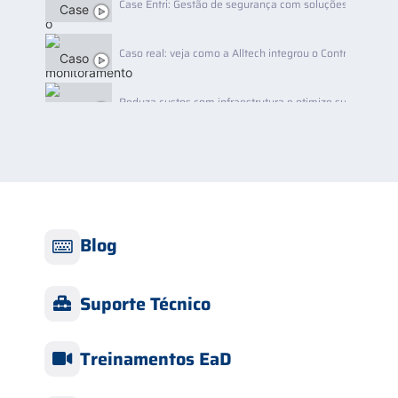
Case Entri: Gestão de segurança com soluções Segware!
Caso real: veja como a Alltech integrou o Controle de A
Reduza custos com infraestrutura e otimize sua centra
Case Patrimonial: como o Segware Analytics se tornou e
Controle de Acesso da Segware e GrupoSEG
Blog
Depoimento | Renato Souto - Monital Alarmes (Foz do Ig
Depoimento | Roger Petschow - MasterSeg
Suporte Técnico
Depoimento| Davi Schaffer - Sim Segurança
Treinamentos EaD
Depoimento| Fábio José - Rotta Monitoramentos