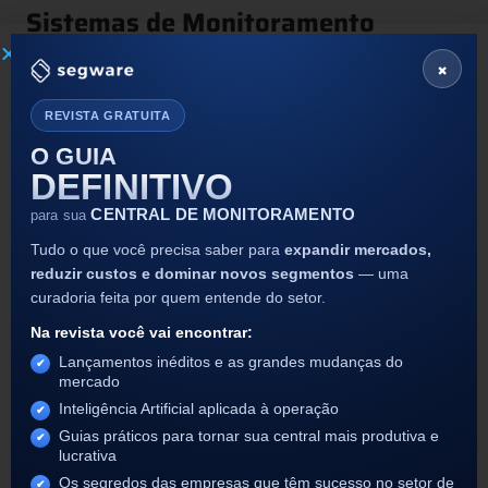
Sistemas de Monitoramento
Convencionais
×
Os sistemas tradicionais dependem de protocolos e
respostas reativas:
REVISTA GRATUITA
O GUIA
Processamento reativo
: Geram alertas e exigem
DEFINITIVO
que o operador valide manualmente a
ocorrência.
CENTRAL DE MONITORAMENTO
para sua
Decisão humana
: A tomada de decisão (ligar,
enviar viatura, descartar) depende totalmente da
Tudo o que você precisa saber para
expandir mercados,
interpretação do operador.
reduzir custos e dominar novos segmentos
— uma
Foco na quantidade
: Tratam todos os eventos
curadoria feita por quem entende do setor.
com o mesmo peso, aumentando a incidência de
alarmes falsos.
Na revista você vai encontrar:
Trabalho manual
: Aumentam a carga de
Lançamentos inéditos e as grandes mudanças do
trabalho do operador com verificações
mercado
repetitivas.
Inteligência Artificial aplicada à operação
Visão Pós-Fato
: A análise sobre o evento só
Guias práticos para tornar sua central mais produtiva e
ocorre após a sua conclusão.
lucrativa
Os segredos das empresas que têm sucesso no setor de