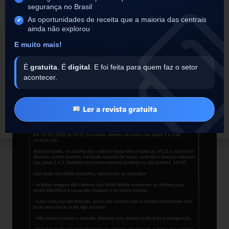
Você pode gostar:
Como Segware SIGMA foi decisivo
segurança no Brasil
para evitar mais um sinistro e salvar um projeto da
IOTI.
As oportunidades de receita que a maioria das centrais
ainda não explorou
Monitoramento Inteligente com
E muito mais!
SIGMA AI
É
gratuita
. É
digital
. E foi feita para quem faz o setor
acontecer.
Ler a revista gratuita