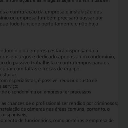
os, informações e as imagens sejam transmitidas em
ós a contratação da empresa e instalação dos
ínio ou empresa também precisará passar por
que tudo funcione perfeitamente e não haja
 condomínio ou empresa estará dispensando a
meros encargos e dedicado apenas a um condomínio,
o do passivo trabalhista e contratempos para os
cupar com faltas e trocas de equipe.
estacar:
om especialistas, é possível reduzir o custo de
serviço;
co de o condomínio ou empresa ter processos
ta as chances de o profissional ser rendido por criminosos;
a instalação de câmeras nas áreas comuns, portanto, o
a disponíveis;
namento de funcionários, como porteiros e empresa de