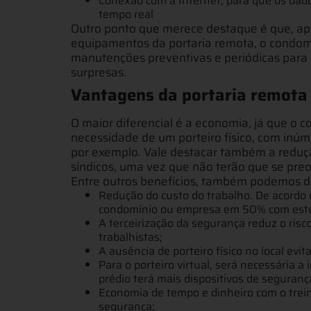
Conexão com a Internet, para que os dad
tempo real
Outro ponto que merece destaque é que, ap
equipamentos da portaria remota, o condom
manutenções preventivas e periódicas para 
surpresas.
Vantagens da portaria remota
O maior diferencial é a economia, já que o
necessidade de um porteiro físico, com inú
por exemplo. Vale destacar também a reduçã
síndicos, uma vez que não terão que se preo
Entre outros benefícios, também podemos d
Redução do custo do trabalho. De acordo c
condomínio ou empresa em 50% com este 
A terceirização da segurança reduz o ris
trabalhistas;
A ausência de porteiro físico no local evi
Para o porteiro virtual, será necessária 
prédio terá mais dispositivos de seguranç
Economia de tempo e dinheiro com o trei
segurança;