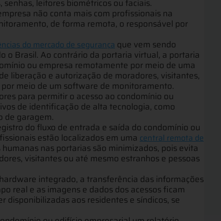
, senhas, leitores biométricos ou faciais.
empresa não conta mais com profissionais na
onitoramento, de forma remota, o responsável por
que vem sendo
ências do mercado de segurança
 Brasil. Ao contrário da portaria virtual, a portaria
ndomínio ou empresa remotamente por meio de uma
e liberação e autorização de moradores, visitantes,
to por meio de um software de monitoramento.
ores para permitir o acesso ao condomínio ou
ivos de identificação de alta tecnologia, como
ão de garagem.
gistro do fluxo de entrada e saída do condomínio ou
fissionais estão localizados em uma
central remota de
as humanas nas portarias são minimizados, pois evita
radores, visitantes ou até mesmo estranhos e pessoas
 hardware integrado, a transferência das informações
mpo real e as imagens e dados dos acessos ficam
disponibilizadas aos residentes e síndicos, se
condomínio ou edifício empresarial um relatório