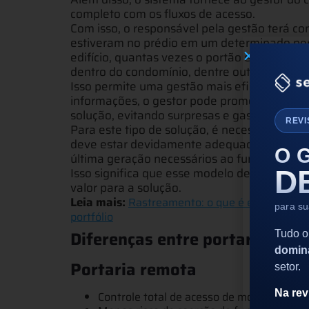
completo com os fluxos de acesso.
Com isso, o responsável pela gestão terá c
estiveram no prédio em um determinado pe
edifício, quantas vezes o portão eletrônico 
dentro do condomínio, dentre outras métrica
Isso permite uma gestão mais eficaz, segura
informações, o gestor pode promover ações
solução, evitando surpresas e gastos extr
REVI
Para este tipo de solução, é necessário um 
deve estar devidamente adequado para rece
O 
última geração necessários ao funcionament
D
Isso significa que esse modelo de negócio é
valor para a solução.
Leia mais:
Rastreamento: o que é e por que su
para s
portfólio
Diferenças entre portaria rem
Tudo o
domin
Portaria remota
setor.
Na rev
Controle total de acesso de moradores e v