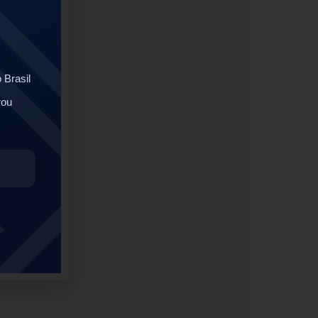
 Brasil
rou