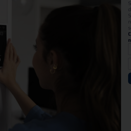
S
d
S
n
s
C
n