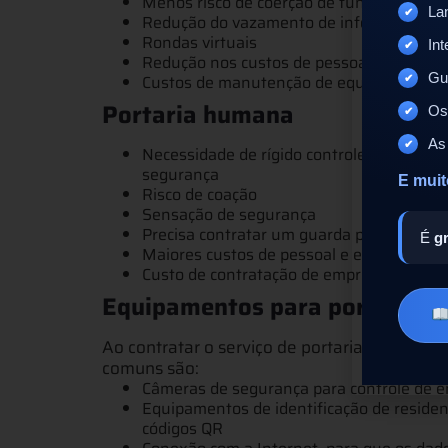
Menos risco de coerção de funcionários e
La
Redução do vazamento de informações da
Rondas virtuais
Int
Redução nos custos de pessoal
Gui
Custos de manutenção de equipamentos 
Portaria humana
Os
As 
Necessidade de rígido controle e acompan
segurança
E muit
Risco de coação
Sensação de segurança
Precisa contratar um guarda para fazer p
É
gr
Maiores custos de pessoal e encargos
Custo de contratação de empresa para 
Equipamentos para portaria r
Ao contratar o serviço de portaria remota, é
comuns são:
Câmeras de segurança para controle de 
Equipamentos de identificação de residen
códigos QR