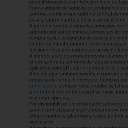
ao edifício passa a ser feito por meio de tags
Com a adoção da solução, o condomínio ou 
portaria, sendo o operador na central de m
essa gestão e controle de acesso no cliente.
A portaria remota é uma das principais
tend
adotada por condomínios e empresas de todo o
remota realiza o controle de acesso do co
central de monitoramento, onde o processo d
funcionários e prestadores de serviço é fei
A identificação dos moradores ou colaborad
empresa é feita por meio de tags ou disposit
aplicativo com QR code e controle anticolis
A tecnologia também permite o controle e re
empresa de forma ininterrupta. Como os pro
, os riscos relacionados às falh
atendimento
o contato direto entre os profissionais, mo
mal-intencionadas.
Por disponibilizar um sistema de software e
para a central passa a ser efectuada em te
armazenados na plataforma e que podem ser 
necessário.
Além disso, o sistema fornece ao gestor do 