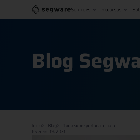
Soluções
Recursos
So
Blog Segwa
Início
Blog
Tudo sobre portaria remota
fevereiro 19, 2021