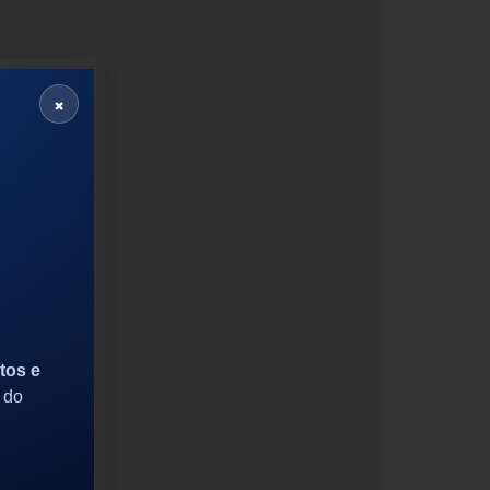
×
tos e
 do