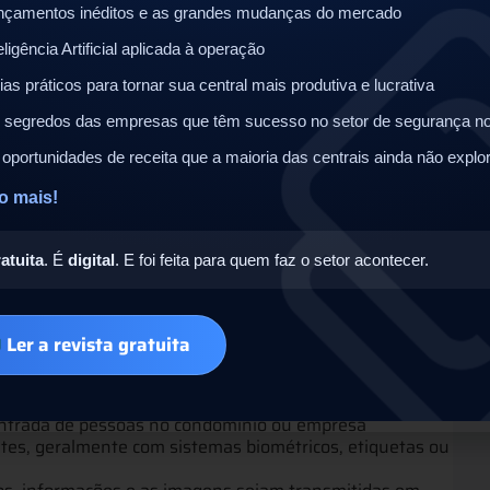
 acesso impróprio
nçamentos inéditos e as grandes mudanças do mercado
s rotinas de condomínio ou empresa
eligência Artificial aplicada à operação
as práticos para tornar sua central mais produtiva e lucrativa
reduzidos
 segredos das empresas que têm sucesso no setor de segurança no
oportunidades de receita que a maioria das centrais ainda não explo
hamento do profissional para seguir o protocolo de
o mais!
atrulhas
atuita
. É
digital
. E foi feita para quem faz o setor acontecer.
manutenção de equipamentos de segurança
emota
Ler a revista gratuita
 preciso instalar uma série de equipamentos. Os mais
entrada de pessoas no condomínio ou empresa
tes, geralmente com sistemas biométricos, etiquetas ou