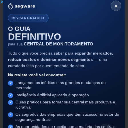
maior qualidade. Entretanto, as falhas de
×
comunicação entre essas duas partes (contratante e
contratada) podem ocasionar problemas variados.
Retomando, a empresa contratante fornece a
REVISTA GRATUITA
estrutura inicial para o cliente, e a empresa
O GUIA
terceirizada monitora e atende esse cliente.
DEFINITIVO
Nesse cenário, quando um gestor de segurança
decide pelo investimento na terceirização da Central
CENTRAL DE MONITORAMENTO
para sua
de Monitoramento,
sua empresa continuará à frente
do processo de instalação para novos clientes,
Tudo o que você precisa saber para
expandir mercados,
enquanto a empresa terceirizada irá fazer a
reduzir custos e dominar novos segmentos
— uma
manutenção dos equipamentos.
curadoria feita por quem entende do setor.
Motivos para investir no
Na revista você vai encontrar:
outsourcing ou terceirização da
Lançamentos inéditos e as grandes mudanças do
Central de Monitoramento
mercado
Inteligência Artificial aplicada à operação
Em um cenário no qual você não é capaz de investir
Guias práticos para tornar sua central mais produtiva e
na própria Central de Monitoramento, nem nas
lucrativa
tecnologias necessárias, a terceirização desse serviço
Os segredos das empresas que têm sucesso no setor de
pode permitir a sobrevida do seu negócio no mercado.
segurança no Brasil
É o que te mostramos abaixo, com alguns motivos
As oportunidades de receita que a maioria das centrais