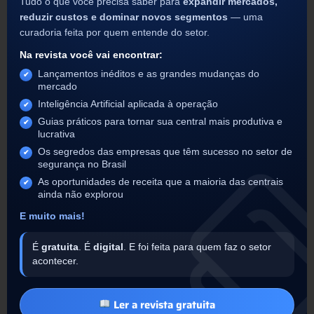
Tudo o que você precisa saber para
expandir mercados,
INTEGRADORES
reduzir custos e dominar novos segmentos
— uma
curadoria feita por quem entende do setor.
Na revista você vai encontrar:
Lançamentos inéditos e as grandes mudanças do
mercado
Inteligência Artificial aplicada à operação
Guias práticos para tornar sua central mais produtiva e
lucrativa
Os segredos das empresas que têm sucesso no setor de
segurança no Brasil
Telnet IP
As oportunidades de receita que a maioria das centrais
ainda não explorou
Integração de telefonia: Click-to-call para chamadas; Vínculo
de gravações de chamadas realizadas aos eventos; Geração
E muito mais!
de eventos através de chamada por interfone; URA para
resposta automática para eventos X2 (Não Armado) e X5
(Desarmado fora do Horário).
É
gratuita
. É
digital
. E foi feita para quem faz o setor
acontecer.
LEIA MAIS
Ler a revista gratuita