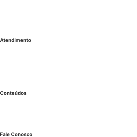
Inteligência Artificial
SCond by Segware
Requisitos Minímos
Atendimento
Portal de Atendimento
Suporte Técnico
Acesso Remoto
EaD
Conteúdos
Blog
Fale Conosco