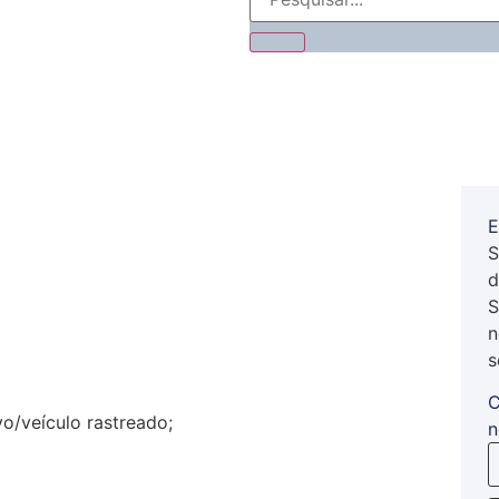
E
S
d
S
n
s
C
o/veículo rastreado;
n