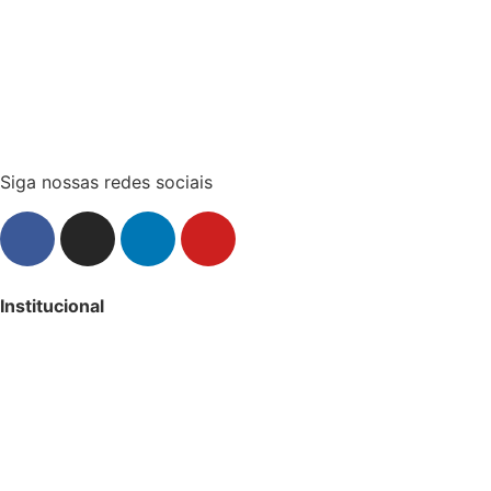
Siga nossas redes sociais
Institucional
Sobre
25 anos Segware
Parceiros Integradores
Trabalhe Conosco
Política de Privacidade
Termos de Uso
Relatório de Transparência