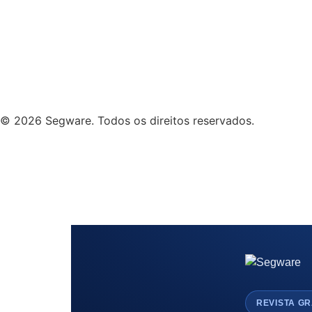
Contato: contato@segware.com
Fone SC: +55 (48) 3231-0000
Fone SP: +55 (19) 3113-9450
© 2026 Segware. Todos os direitos reservados.
Desenvolvido por:
REVISTA GR