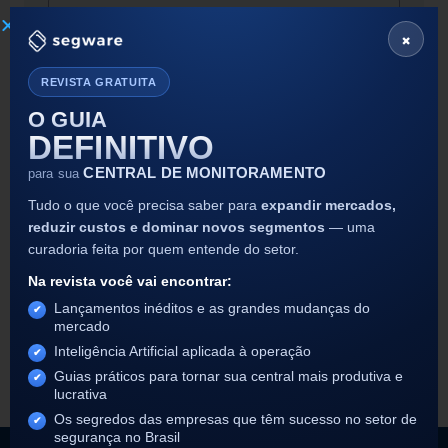
×
Enviar
REVISTA GRATUITA
O GUIA
DEFINITIVO
CENTRAL DE MONITORAMENTO
para sua
Últimos posts
Tudo o que você precisa saber para
expandir mercados,
reduzir custos e dominar novos segmentos
— uma
Rondaweb
curadoria feita por quem entende do setor.
Na revista você vai encontrar:
Integração para recepção de eventos de ronda: Recepção de
Lançamentos inéditos e as grandes mudanças do
eventos via IP.
mercado
Inteligência Artificial aplicada à operação
LEIA MAIS
Guias práticos para tornar sua central mais produtiva e
lucrativa
Os segredos das empresas que têm sucesso no setor de
segurança no Brasil