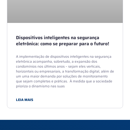
Dispositivos inteligentes na segurança
eletrônica: como se preparar para o futuro!
A implementação de dispositivos inteligentes na segurança
eletrônica acompanha, sobretudo, a expansão dos
condomínios nos últimos anos – sejam eles verticais,
horizontais ou empresariais, a transformação digital, além de
um uma maior demanda por soluções de monitoramento
que sejam completas e práticas. À medida que a sociedade
prioriza o dinamismo nas suas
LEIA MAIS