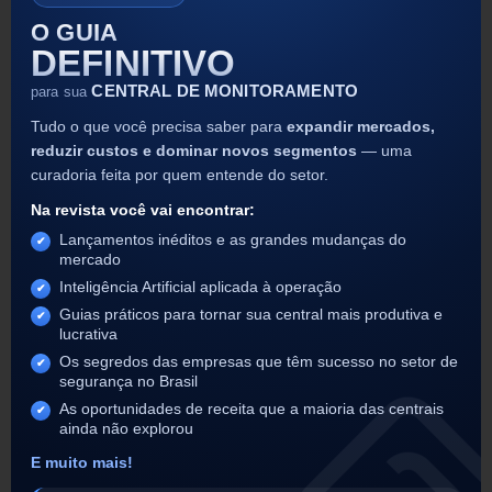
O GUIA
O monitoramento de alarmes no Brasil acaba de entrar
DEFINITIVO
em uma nova era. O Segware SIGMA AI é o primeiro
software do mercado a oferecer
CENTRAL DE MONITORAMENTO
para sua
Tudo o que você precisa saber para
expandir mercados,
LEIA MAIS
reduzir custos e dominar novos segmentos
— uma
curadoria feita por quem entende do setor.
24/11/2025
Na revista você vai encontrar:
Lançamentos inéditos e as grandes mudanças do
Ei, você!
mercado
Inteligência Artificial aplicada à operação
Sim, você mesmo que está querendo
Guias práticos para tornar sua central mais produtiva e
desbloquear o nível mestre das soluções
lucrativa
Segware, e ainda ficar por dentro das
novidades mais quentes do mundo da
Os segredos das empresas que têm sucesso no setor de
segurança no Brasil
segurança eletrônica.
Chega mais e se inscreve na nossa newsletter!
As oportunidades de receita que a maioria das centrais
ainda não explorou
E muito mais!