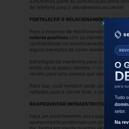
automatiza parte da comunicação entre centr
de telefone para o atendimento ao cliente.
FORTALECER O RELACIONAMENTO COM O 
Para a empresa de monitoramento de alarme
valores positivos
com os clientes: clareza e
confiabilidade no monitoramento, proximida
alguns exemplos de como manifestar esses 
REVI
Estratégias de marketing para
atrair novos cl
O 
então ela já possui clientes,
e ofer
fidelizá-los
D
vender para uma pessoa que ainda não conh
Para isso, você também pode contar com ap
para s
voltados para o cliente final, e com isso
melh
Tudo o
REAPROVEITAR INFRAESTRUTURA
domin
setor.
Faça um levantamento dos equipamentos que
apresentando problemas com uma frequênci
Na rev
los. Tenha em mente quantas vezes você pod