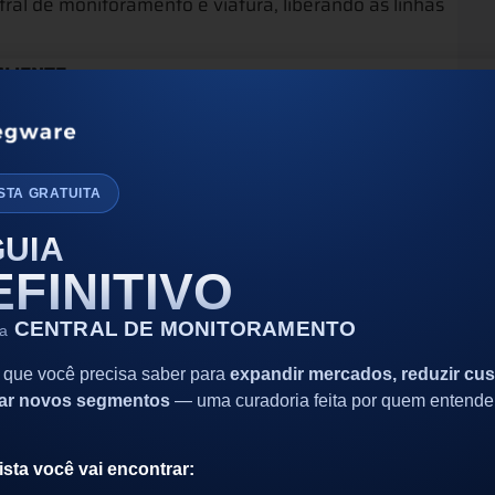
al de monitoramento e viatura, liberando as linhas
CLIENTE
s voltar a crescer é preciso continuar mantendo
 transparência na comunicação, preço justo,
de e facilidade através de apps de segurança, são
valores.
STA GRATUITA
são importantes, mas se a empresa já existe,
ientes
GUIA
ecer a eles novos serviços sai mais barato do que
EFINITIVO
ece seus serviços.
ps específicos para a área de monitoramento,
CENTRAL DE MONITORAMENTO
ua
orar a percepção
que ele tem sobre o seu negócio.
 que você precisa saber para
expandir mercados, reduzir cus
ar novos segmentos
— uma curadoria feita por quem entende
 precisam ser substituídos, porque já estão
a maior do que deveriam. Não hesite em descartá-
ista você vai encontrar:
e enviar um técnico para consertar um painel de