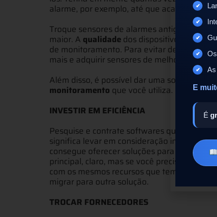
La
alarme, por exemplo, até que acabe valend
Int
Troque sensores de alarmes antigos se você
maior. A
qualidade
dos dispositivos de segu
Gui
de monitoramento. Para evitar deslocament
Os
mais e adquirir sensores de melhor qualidad
As 
Além disso, é possível dar uma sobrevida a
E muit
monitoramento
que você utiliza.
INVESTIR EM EFICIÊNCIA
É
gr
Pesquise e contrate softwares que tragam
e
significa levar em consideração integrações
consegue oferecer soluções para todas as e
principal, claro, mas se você precisa
voltar a
com os mesmos recursos que tem à disposição
migrar para outra solução.
TROCAR FORNECEDORES