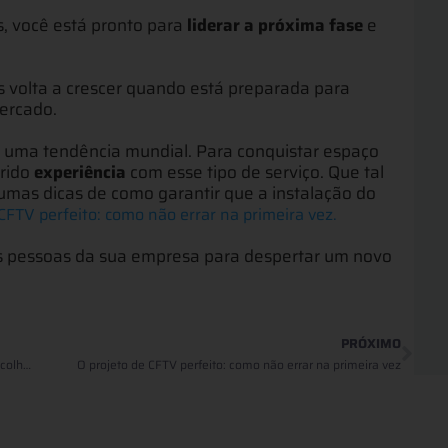
s, você está pronto para
liderar a próxima fase
e
volta a crescer quando está preparada para
ercado.
 uma tendência mundial. Para conquistar espaço
irido
experiência
com esse tipo de serviço. Que tal
mas dicas de como garantir que a instalação do
CFTV perfeito: como não errar na primeira vez.
as pessoas da sua empresa para despertar um novo
PRÓXIMO
Tem dashboard aí? Veja qual software de monitoramento escolher
O projeto de CFTV perfeito: como não errar na primeira vez