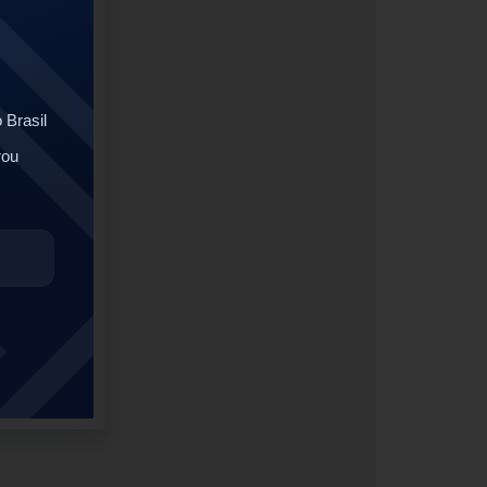
 Brasil
rou