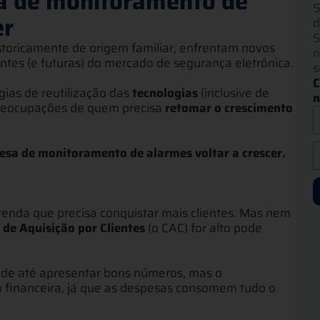
sa de monitoramento de
S
er
d
S
toricamente de origem familiar, enfrentam novos
n
tes (e futuras) do mercado de segurança eletrônica.
s
C
gias de reutilização das
tecnologias
(inclusive de
n
preocupações de quem precisa
retomar o crescimento
sa de monitoramento de alarmes voltar a crescer.
enda que precisa conquistar mais clientes. Mas nem
 de Aquisição por Clientes
(o CAC) for alto pode
pode até apresentar bons números, mas o
 financeira, já que as despesas consomem tudo o