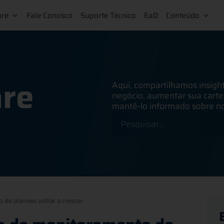
bre
Fale Conosco
Suporte Técnico
EaD
Conteúdo
re
Aqui, compartilhamos insigh
negócio, aumentar sua cartei
mantê-lo informado sobre no
de alarmes voltar a crescer