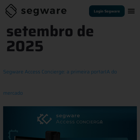
Dia:
22 de
Login Segware
setembro de
2025
Segware Access Concierge: a primeira portarIA do
mercado