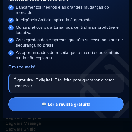
Lançamentos inéditos e as grandes mudanças do
mercado
Institucional
Inteligência Artificial aplicada à operação
Sobre
Guias práticos para tornar sua central mais produtiva e
lucrativa
25 anos Segware
Parceiros Integradores
Os segredos das empresas que têm sucesso no setor de
Trabalhe Conosco
segurança no Brasil
Política de Privacidade
As oportunidades de receita que a maioria das centrais
Termos de Uso
ainda não explorou
Relatório de Transparência
E muito mais!
Soluções
É
gratuita
. É
digital
. E foi feita para quem faz o setor
acontecer.
Segware SIGMA AI
Segware Access
Segware Access Concierge
Ler a revista gratuita
Segware VMS
Segware Image
Segware Analytics
Segware Message
Segware Shield