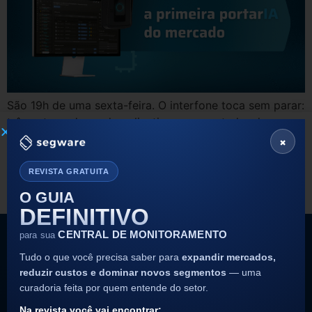
São 19h de uma sexta-feira. O interfone toca sem parar:
três entregadores de aplicativo, um prestador de
×
serviço e uma visita social tentam acessar o
condomínio ao mesmo tempo. O operador da central já
está em outra ligação, os moradores ficam impacientes
REVISTA GRATUITA
e o risco de liberar alguém errado aumenta. Com o
O GUIA
Segware Access Concierge, […]
DEFINITIVO
CENTRAL DE MONITORAMENTO
para sua
Tudo o que você precisa saber para
expandir mercados,
reduzir custos e dominar novos segmentos
— uma
curadoria feita por quem entende do setor.
Siga nossas redes sociais
Na revista você vai encontrar: