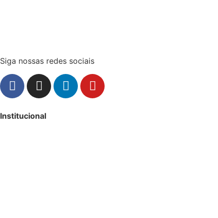
Siga nossas redes sociais
Institucional
Sobre
25 anos Segware
Parceiros Integradores
Trabalhe Conosco
Política de Privacidade
Termos de Uso
Relatório de Transparência