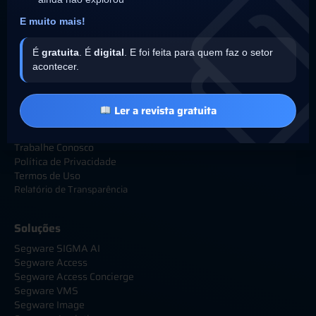
Siga nossas redes sociais
E muito mais!
É
gratuita
. É
digital
. E foi feita para quem faz o setor
acontecer.
Institucional
Sobre
Ler a revista gratuita
25 anos Segware
Parceiros Integradores
Trabalhe Conosco
Política de Privacidade
Termos de Uso
Relatório de Transparência
Soluções
Segware SIGMA AI
Segware Access
Segware Access Concierge
Segware VMS
Segware Image