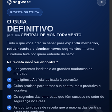
×
REVISTA GRATUITA
O GUIA
DEFINITIVO
CENTRAL DE MONITORAMENTO
para sua
Tudo o que você precisa saber para
expandir mercados,
O Segware OS Mobile é uma solução avançada para a
reduzir custos e dominar novos segmentos
— uma
gestão de ordens de serviço em campo, integrada ao
curadoria feita por quem entende do setor.
SIGMA, permitindo que técnicos e equipes de
Na revista você vai encontrar:
segurança executem tarefas com agilidade e precisão,
mantendo todas as informações registradas e
Lançamentos inéditos e as grandes mudanças do
mercado
sincronizadas em tempo real com a central de
Inteligência Artificial aplicada à operação
monitoramento. Este aplicativo oferece uma série de
Guias práticos para tornar sua central mais produtiva e
recursos, […]
lucrativa
Os segredos das empresas que têm sucesso no setor de
segurança no Brasil
As oportunidades de receita que a maioria das centrais
ainda não explorou