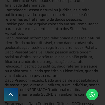
Tratamento de seus Dados Pessoais para uma
finalidade determinada;
Controlador: Pessoa natural ou jurídica, de direito
público ou privado, a quem competem as decisões
referentes ao tratamento de dados pessoais.
Cookie: pequeno arquivo colocado em seu computador
para rastrear movimentos dentro dos Sites e/ou
Aplicativos;
Dado Pessoal: Informação relacionada a pessoa natural
identificada ou identificável, como dados cadastrais,
geolocalização, cookies, registros eletrônicos (IPs) etc.
Dado Pessoal Sensível: Dado pessoal sobre origem
racial ou étnica, convicção religiosa, opinião política,
filiação a sindicato ou a organização de caráter
religioso, filosófico ou político, dado referente à saúde
ou à vida sexual, dado genético ou biométrico, quando
vinculado a uma pessoa natural.
Dado Pseudonimizado: Dado que perde a possibilidade
de associação, direta ou indireta, a um indivíduo, senão
pelo uso de INFORMAÇÃO adicional mantida
separadamente pela SCOND em ambiente controlado e
seguro;
Encarregado (Data Protection Officer – DPO): pessoa