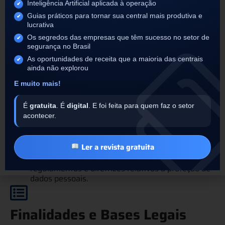
Inteligência Artificial aplicada à operação
Por meio do fornecimento e/ou cadastro realizado
pelo próprio Usuário e/ou visitante nas
Guias práticos para tornar sua central mais produtiva e
lucrativa
Plataformas;
Por meio do uso de cookies ou de outra tecnologia
Os segredos das empresas que têm sucesso no setor de
que permita armazenar informações a respeito da
segurança no Brasil
navegação do Usuário no site e/ou aplicativo
As oportunidades de receita que a maioria das centrais
(“Registros de Navegação”), incluindo, mas não se
ainda não explorou
limitando, a: criação de conta de acesso,
E muito mais!
navegação, participação em ofertas e programas,
contratação de Serviços e/ou produtos e visitas
É
gratuita
. É
digital
. E foi feita para quem faz o setor
realizadas; e/ou
acontecer.
Quando fornecidos por outros titulares sobre
Você ou por Você sobre outros titulares.
Fornecidos por parceiros estratégicos e
Ler a revista gratuita
prestadores de serviços, unicamente nos termos
desta Política e de em conformidade com as leis,
regulamentos e diretrizes relativos à proteção de
dados pessoais.
Finalidades e Bases Legais​