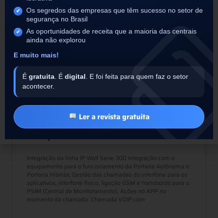
Últimos posts
Os segredos das empresas que têm sucesso no setor de
segurança no Brasil
INTEGRADORES
As oportunidades de receita que a maioria das centrais
ainda não explorou
E muito mais!
É
gratuita
. É
digital
. E foi feita para quem faz o setor
acontecer.
Ler a revista gratuita
Khomp
Integração da linha IP Wall Serie 300 Integração com o
equipamento para o funcionamento da Portaria Autônoma e
Portaria Híbrida; Gestão das chamadas do interfone para os
aplicativos, interfone físico, ligação GSM e transbordo para o
PSIM (Central de Monitoramento); Ações no APP no
momento da chamada: Chamada VOIP com