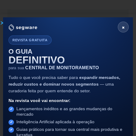
Ei, você!
×
Sim, você mesmo que está querendo
desbloquear o nível mestre das soluções
Segware, e ainda ficar por dentro das
REVISTA GRATUITA
novidades mais quentes do mundo da
O GUIA
segurança eletrônica.
DEFINITIVO
Chega mais e se inscreve na nossa newsletter!
CENTRAL DE MONITORAMENTO
para sua
Tudo o que você precisa saber para
expandir mercados,
reduzir custos e dominar novos segmentos
— uma
curadoria feita por quem entende do setor.
Enviar
Na revista você vai encontrar:
Lançamentos inéditos e as grandes mudanças do
mercado
Inteligência Artificial aplicada à operação
Guias práticos para tornar sua central mais produtiva e
lucrativa