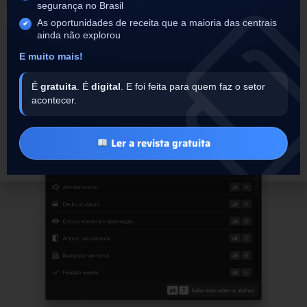
simples: Pesquisar: Alt + Shift + P, Timeline: Alt
segurança no Brasil
+ Shift + T, Funcionário: Alt + Shift + F, e assim
As oportunidades de receita que a maioria das centrais
por diante. Para ver a lista completa de atalhos,
ainda não explorou
acesse uma ocorrência de controle de acesso e
E muito mais!
segure a tecla alt.
É
gratuita
. É
digital
. E foi feita para quem faz o setor
acontecer.
Ler a revista gratuita