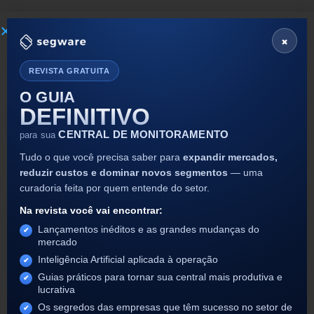
×
REVISTA GRATUITA
O GUIA
DEFINITIVO
CENTRAL DE MONITORAMENTO
para sua
Tudo o que você precisa saber para
expandir mercados,
reduzir custos e dominar novos segmentos
— uma
curadoria feita por quem entende do setor.
Na revista você vai encontrar:
Lançamentos inéditos e as grandes mudanças do
mercado
Navegue pelas abas do Segware
Inteligência Artificial aplicada à operação
Access
Guias práticos para tornar sua central mais produtiva e
lucrativa
Para navegar entre as abas do Segware
Access, use o atalho alt + shift. Veja como é
Os segredos das empresas que têm sucesso no setor de