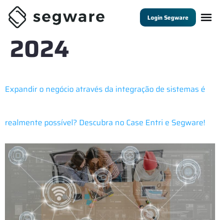
Dia:
17 de abril de
Login Segware
2024
Expandir o negócio através da integração de sistemas é
realmente possível? Descubra no Case Entri e Segware!