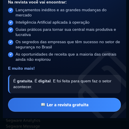
Na revista você vai encontrar:
Lançamentos inéditos e as grandes mudanças do
mercado
Inteligência Artificial aplicada à operação
Institucional
Guias práticos para tornar sua central mais produtiva e
Sobre
lucrativa
25 anos Segware
Os segredos das empresas que têm sucesso no setor de
Parceiros Integradores
segurança no Brasil
Trabalhe Conosco
As oportunidades de receita que a maioria das centrais
Política de Privacidade
ainda não explorou
Termos de Uso
Relatório de Transparência
E muito mais!
É
gratuita
. É
digital
. E foi feita para quem faz o setor
Soluções
acontecer.
Segware SIGMA AI
Segware Access
Segware Access Concierge
Ler a revista gratuita
Segware VMS
Segware Image
Segware Analytics
Segware Message