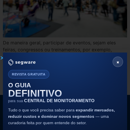
De maneira geral, participar de eventos, sejam eles
feiras, congressos ou treinamentos, por exemplo,
representa uma forma dinâmica de adquirir
×
conhecimentos e desenvolver a sua rede de networking.
Quando associados ao segmento de segurança
REVISTA GRATUITA
eletrônica são também uma oportunidade de validar a
O GUIA
sua ideia de negócio e ajustá-la ao que é tendência no
DEFINITIVO
momento. Visto que […]
CENTRAL DE MONITORAMENTO
para sua
Tudo o que você precisa saber para
expandir mercados,
reduzir custos e dominar novos segmentos
— uma
curadoria feita por quem entende do setor.
Siga nossas redes sociais